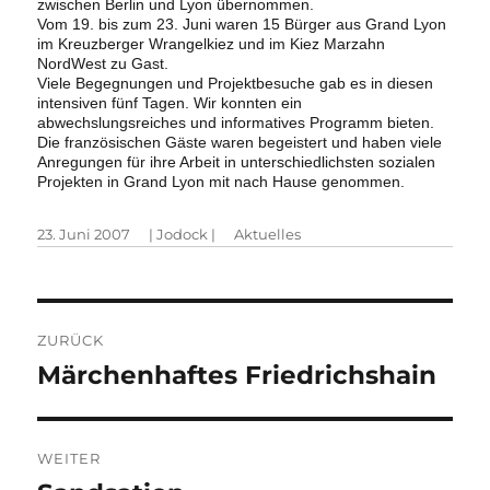
zwischen Berlin und Lyon übernommen.
Vom 19. bis zum 23. Juni waren 15 Bürger aus Grand Lyon
im Kreuzberger Wrangelkiez und im Kiez Marzahn
NordWest zu Gast.
Viele Begegnungen und Projektbesuche gab es in diesen
intensiven fünf Tagen. Wir konnten ein
abwechslungsreiches und informatives Programm bieten.
Die französischen Gäste waren begeistert und haben viele
Anregungen für ihre Arbeit in unterschiedlichsten sozialen
Projekten in Grand Lyon mit nach Hause genommen.
Veröffentlicht
Autor
Kategorien
23. Juni 2007
|
Jodock
|
Aktuelles
am
Beitragsnavigation
ZURÜCK
Vorheriger
Märchenhaftes Friedrichshain
Beitrag:
WEITER
Nächster