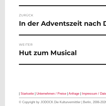
Beitragsnavigation
ZURÜCK
In der Adventszeit nach
Vorheriger
Beitrag:
WEITER
Hut zum Musical
Nächster
Beitrag:
|
Startseite
|
Unternehmen / Preise
|
Anfrage
|
Impressum / Dat
© Copyright by
JODOCK.Die Kulturvermittler
| Berlin, 2006-2026