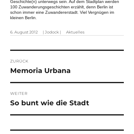
Geschichte(n) unterwegs sein. Auf dem Stadtplan werden
100 Zuwanderungsgeschichten erzählt, denn Berlin ist
schon immer eine Zuwandererstadt. Viel Vergnügen im
kleinen Berlin.
Veröffentlicht
Autor
Kategorien
6. August 2012
|
Jodock
|
Aktuelles
am
Beitragsnavigation
ZURÜCK
Vorheriger
Memoria Urbana
Beitrag:
WEITER
Nächster
So bunt wie die Stadt
Beitrag: