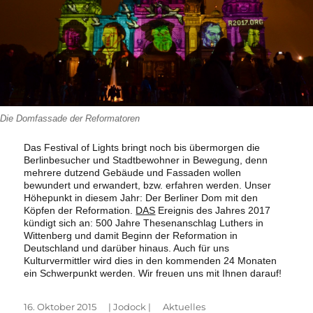
Die Domfassade der Reformatoren
Das Festival of Lights bringt noch bis übermorgen die
Berlinbesucher und Stadtbewohner in Bewegung, denn
mehrere dutzend Gebäude und Fassaden wollen
bewundert und erwandert, bzw. erfahren werden. Unser
Höhepunkt in diesem Jahr: Der Berliner Dom mit den
Köpfen der Reformation.
DAS
Ereignis des Jahres 2017
kündigt sich an: 500 Jahre Thesenanschlag Luthers in
Wittenberg und damit Beginn der Reformation in
Deutschland und darüber hinaus. Auch für uns
Kulturvermittler wird dies in den kommenden 24 Monaten
ein Schwerpunkt werden. Wir freuen uns mit Ihnen darauf!
Veröffentlicht
Autor
Kategorien
16. Oktober 2015
|
Jodock
|
Aktuelles