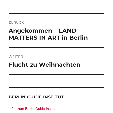
am
Beitragsnavigation
ZURÜCK
Vorheriger
Angekommen – LAND
Beitrag:
MATTERS IN ART in Berlin
WEITER
Nächster
Flucht zu Weihnachten
Beitrag:
BERLIN GUIDE INSTITUT
Infos zum Berlin Guide Institut.