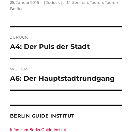
Veröffentlicht
Autor
Kategorien
25. Januar 2016
|
Jodock
|
Mitten rein
,
Touren
,
Touren
am
Berlin
Beitragsnavigation
ZURÜCK
Vorheriger
A4: Der Puls der Stadt
Beitrag:
WEITER
Nächster
A6: Der Hauptstadtrundgang
Beitrag:
BERLIN GUIDE INSTITUT
Infos zum Berlin Guide Institut.