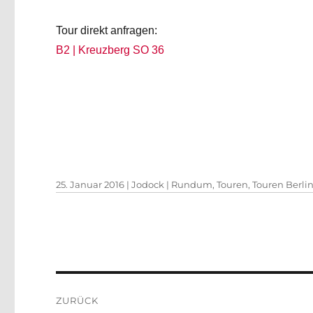
Tour direkt anfragen:
B2 | Kreuzberg SO 36
Veröffentlicht
Autor
Kategorien
25. Januar 2016
|
Jodock
|
Rundum
,
Touren
,
Touren Berli
am
Beitragsnavigation
ZURÜCK