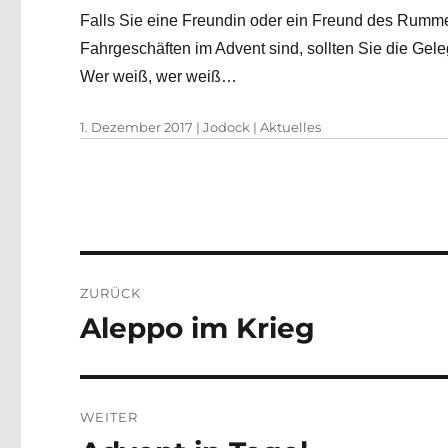
Falls Sie eine Freundin oder ein Freund des Rumm
Fahrgeschäften im Advent sind, sollten Sie die Gele
Wer weiß, wer weiß…
Veröffentlicht
Autor
Kategorien
1. Dezember 2017
|
Jodock
|
Aktuelles
am
Beitragsnavigation
ZURÜCK
Aleppo im Krieg
Vorheriger
Beitrag:
WEITER
Nächster