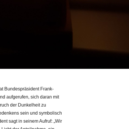
at Bundespräsident Frank-
und aufgerufen, sich daran mit
bruch der Dunkelheit zu
Gedenkens sein und symbolisch
ent sagt in seinem Aufruf: „Wir