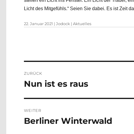
stellen ein Licht ins Fenster. Ein Licht der Trauer, e
Licht des Mitgefühls.“ Seien Sie dabei. Es ist Zeit da
Veröffentlicht
Autor
Kategorien
22. Januar 2021
|
Jodock
|
Aktuelles
am
Beitragsnavigation
ZURÜCK
Nun ist es raus
Vorheriger
Beitrag:
WEITER
Berliner Winterwald
Nächster
Beitrag: