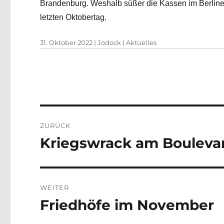
Brandenburg. Weshalb süßer die Kassen im Berliner
letzten Oktobertag.
Veröffentlicht
Autor
Kategorien
31. Oktober 2022
|
Jodock
|
Aktuelles
am
Beitragsnavigation
ZURÜCK
Kriegswrack am Bouleva
Vorheriger
Beitrag:
WEITER
Friedhöfe im November
Nächster
Beitrag: