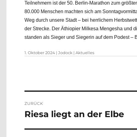
Teilnehmern ist der 50. Berlin-Marathon zum größte
80.000 Menschen machten sich am Sonntagvormitta
Weg durch unsere Stadt – bei herrlichem Herbstwett
der Strecke. Der Äthiopier Milkesa Mengesha und di
standen als Sieger und Siegerin auf dem Podest – 
Veröffentlicht
Autor
Kategorien
1. Oktober 2024
|
Jodock
|
Aktuelles
am
Beitragsnavigation
ZURÜCK
Riesa liegt an der Elbe
Vorheriger
Beitrag: