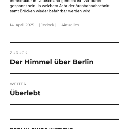
Infrastruktur in Deutschland gemeint ist. Wir dürfen
gespannt sein, in welchem Jahr der Autobahnabschnitt
samt Brücken wieder befahrbar werden wird.
Veröffentlicht
Autor
Kategorien
14. April 2025
|
Jodock
|
Aktuelles
am
Beitragsnavigation
ZURÜCK
Vorheriger
Der Himmel über Berlin
Beitrag:
WEITER
Nächster
Überlebt
Beitrag: