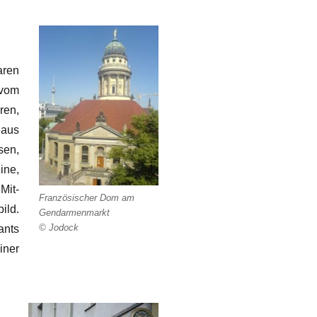
aren
vom
ren,
aus
sen,
ne,
Mit-
Französischer Dom am
ild.
Gendarmenmarkt
© Jodock
ants
iner