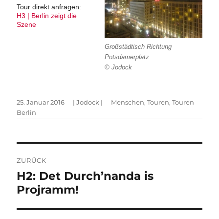
Tour direkt anfragen:
H3 | Berlin zeigt die
Szene
Großstädtisch Richtung
Potsdamerplatz
© Jodock
Veröffentlicht
Autor
Kategorien
25. Januar 2016
|
Jodock
|
Menschen
,
Touren
,
Touren
am
Berlin
Beitragsnavigation
ZURÜCK
Vorheriger
H2: Det Durch’nanda is
Beitrag:
Projramm!