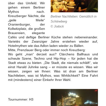
über das Umfeld. Wir
gehen einem Berliner
Mythos nach.
Kreuzberger Nächte, die
Berliner Nachtleben: Gemütlich in
„geile Meile“
Schöneberg
Oranienburger, der
© Jodock
Kollwitzplatz, die großen
Brauereien, elegante
Cafés und deftige Berliner Küche stehen nebeneinander.
Varietés der Zwanziger Jahre erstehen wieder auf,
Hotelmythen wie das Adlon laden wieder zu Bällen.
Mitte, Prenzlauer Berg oder immer noch Kreuzberg:
Wo geht „man“ derzeit aus? Clärchens Ballhaus und
schwule Szene, Techno und Hip-Hop – für jeden hat die
Stadt etwas zu bieten. „Die Stadt, die niemals schläft“, wie
einst Harald Juhnke sang – er müsste es wissen. Was
wir
wissen, zeigen wir Ihnen: Was ist dran am Berliner
Nachtleben, was ist Mythos, was Wirklichkeit? Eine Fahrt
mit (mindestens) einer Einkehr Ihrer Wahl.
Tournummer: H3