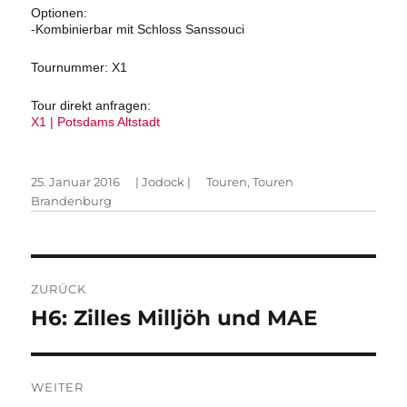
Optionen:
-Kombinierbar mit Schloss Sanssouci
Tournummer: X1
Tour direkt anfragen:
X1 | Potsdams Altstadt
Veröffentlicht
Autor
Kategorien
25. Januar 2016
|
Jodock
|
Touren
,
Touren
am
Brandenburg
Beitragsnavigation
ZURÜCK
Vorheriger
H6: Zilles Milljöh und MAE
Beitrag:
WEITER